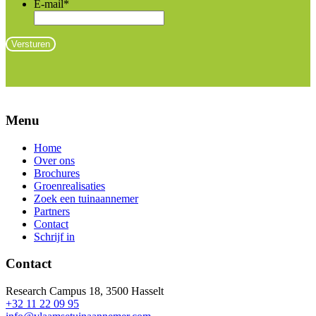
E-mail
*
Menu
Home
Over ons
Brochures
Groenrealisaties
Zoek een tuinaannemer
Partners
Contact
Schrijf in
Contact
Research Campus 18, 3500 Hasselt
+32 11 22 09 95