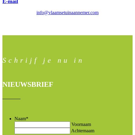
E-mail
info@vlaamsetuinaannemer.com
Schrijf je nu in
NIEUWSBRIEF
Naam
*
Voornaam
Achternaam