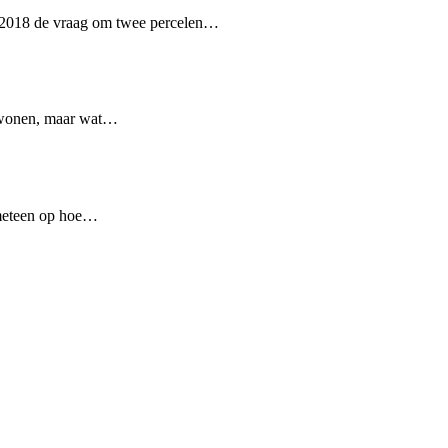
n 2018 de vraag om twee percelen…
n wonen, maar wat…
t meteen op hoe…