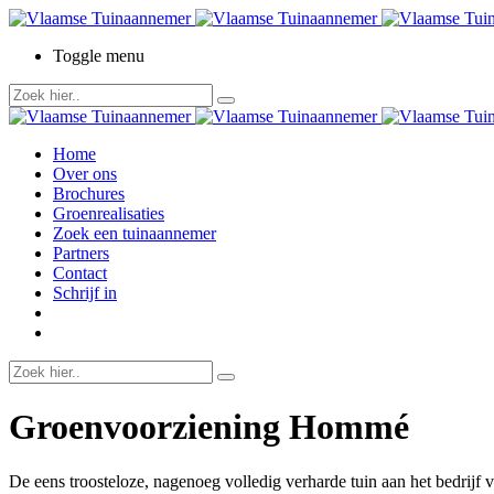
Toggle menu
Home
Over ons
Brochures
Groenrealisaties
Zoek een tuinaannemer
Partners
Contact
Schrijf in
Groenvoorziening Hommé
De eens troosteloze, nagenoeg volledig verharde tuin aan het bedrij