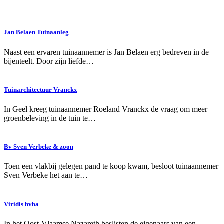
Jan Belaen Tuinaanleg
Naast een ervaren tuinaannemer is Jan Belaen erg bedreven in de
bijenteelt. Door zijn liefde…
Tuinarchitectuur Vranckx
In Geel kreeg tuinaannemer Roeland Vranckx de vraag om meer
groenbeleving in de tuin te…
Bv Sven Verbeke & zoon
Toen een vlakbij gelegen pand te koop kwam, besloot tuinaannemer
Sven Verbeke het aan te…
Viridis bvba
In het Oost-Vlaamse Nazareth beslisten de eigenaars van een