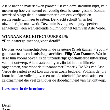
Als je naar de materiaal- en plantenlijst van deze stadstuin kijkt, valt
meteen op hoe verrassend eenvoudig deze is samengesteld. Zonder
overdaad slaagt de tuinaannemer erin om een verfijnde en
rustgevende tuin neer te zetten. De kracht schuilt ‘m in het
uitzonderlijke maatwerk. Deze tuin is volgens de jury “perfect
aangelegd”, een welverdiende pluim voor het team van Arte Verde.
WINNAAR ARCHITECTUURPRIJS:
“Een ontwerp met oog voor detail”
De prijs voor tuinarchitectuur in de categorie (Stads)tuinen < 250 m²
gaat naar
tuin- en landschapsarchitect Filip Van Damme
. Wat in
deze tuin vooral opvalt, is de uitzonderlijk
gedetailleerde uitwerking
van het ontwerp. Alle maatvoeringen zijn tot in de millimeter
opgenomen, waardoor de tuinaannemer Frederik De Vos van Arte
Verde de aanleg exact kon uitvoeren zoals bedoeld. Volgens de jury
komt het plan volledig overeen met de uiteindelijke realisatie, een
zeldzaamheid die veel zegt over de doordachtheid van het ontwerp.
Lees meer in de brochure
Delen
Jaar