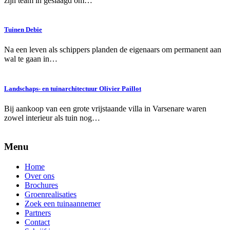
zijn team in geslaagd om…
Tuinen Debie
Na een leven als schippers planden de eigenaars om permanent aan
wal te gaan in…
Landschaps- en tuinarchitectuur Olivier Paillot
Bij aankoop van een grote vrijstaande villa in Varsenare waren
zowel interieur als tuin nog…
Menu
Home
Over ons
Brochures
Groenrealisaties
Zoek een tuinaannemer
Partners
Contact