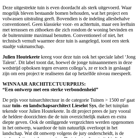
Deze uitgestrekte tuin is even doordacht als sterk uitgevoerd. Waar
mogelijk bleven bestaande bomen behouden, wat het project een
volwassen uitstraling geeft. Bovendien is de indeling allesbehalve
conventioneel. Geen klassieke voor- en achtertuin, maar een leeftuin
met terrassen en zithoeken die zich rondom de woning bevinden en
de buitenruimte maximaal benutten. Conventioneel of niet, het
technisch vernuft waarmee deze tuin is aangelegd, toont een sterk
staaltje vakmanschap.
Julien Houtekeete
kreeg voor deze tuin ook het speciale label ‘Jong
Talent’. Dit label toont dat, hoewel de jonge tuinaannemers in deze
wedstrijd opboksen tegen ervaren collega’s, ze er toch in geslaagd
zijn om een project te realiseren dat op hetzelfde niveau meespeelt.
WINNAAR ARCHITECTUURPRIJS:
“Een ontwerp met een sterke verbondenheid”
De prijs voor tuinarchitectuur in de categorie Tuinen > 1500 m² gaat
naar
tuin- en landschapsarchitect Lieselot Sys
, die het tuinplan
tekende voor Julien Houtekeete. In dit project prees de jury vooral
de heldere doorzichten die de tuin overzichtelijk maken en extra
diepte geven. Ook de omliggende vergezichten werden opgenomen
in het ontwerp, waardoor de tuin natuurlijk overloopt in het
landschap. Wat dit ontwerp volgens de jury onderscheidt, is de