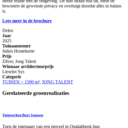
sterke relatie met de omgeving. De tuin straalt rust uit, biedt de
bewoners de gewenste privacy en overtuigt doordat alles in balans
is.
Lees meer in de brochure
Delen
Jaar
2025
Tuinaannemer
Julien Houtekeete
Prijs
Zilver, Jong Talent
Winnaar architectuurprijs
Lieselot Sys
Categorie
TUINEN > 1500 m²
,
JONG TALENT
Gerelateerde groenrealisaties
Tuinwerken Bart Janssen
Toen de eigenaars van een perceel in Opglabbeek hun