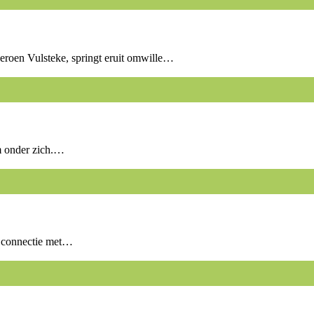
Jeroen Vulsteke, springt eruit omwille…
m onder zich.…
en connectie met…