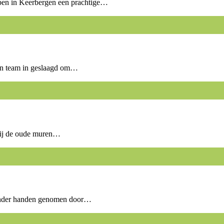
ben in Keerbergen een prachtige…
zijn team in geslaagd om…
kzij de oude muren…
jn onder handen genomen door…