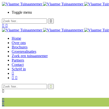
Toggle menu
Home
Over ons
Brochures
Groenrealisaties
Zoek een tuinaannemer
Partners
Contact
Schrijf in