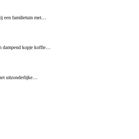
hij een familietuin met…
een dampend kopje koffie…
 het uitzonderlijke…