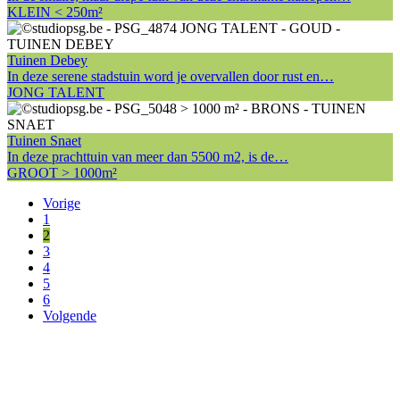
KLEIN < 250m²
Tuinen Debey
In deze serene stadstuin word je overvallen door rust en…
JONG TALENT
Tuinen Snaet
In deze prachttuin van meer dan 5500 m2, is de…
GROOT > 1000m²
Vorige
1
2
3
4
5
6
Volgende