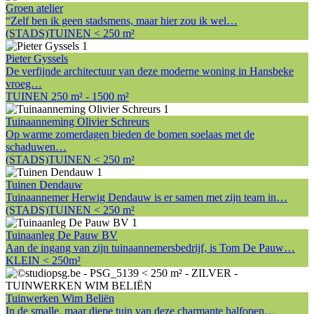
Groen atelier
“Zelf ben ik geen stadsmens, maar hier zou ik wel…
(STADS)TUINEN < 250 m²
Pieter Gyssels
De verfijnde architectuur van deze moderne woning in Hansbeke
vroeg…
TUINEN 250 m² - 1500 m²
Tuinaanneming Olivier Schreurs
Op warme zomerdagen bieden de bomen soelaas met de
schaduwen…
(STADS)TUINEN < 250 m²
Tuinen Dendauw
Tuinaannemer Herwig Dendauw is er samen met zijn team in…
(STADS)TUINEN < 250 m²
Tuinaanleg De Pauw BV
Aan de ingang van zijn tuinaannemersbedrijf, is Tom De Pauw…
KLEIN < 250m²
Tuinwerken Wim Beliën
In de smalle, maar diepe tuin van deze charmante halfopen…