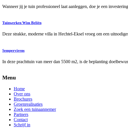
Wanneer jij je tuin professioneel laat aanleggen, doe je een invester
Tuinwerken Wim Beliën
Deze strakke, moderne villa in Hechtel-Eksel vroeg om een uitnodige
Sempervirens
In deze prachttuin van meer dan 5500 m2, is de beplanting doelbew
Menu
Home
Over ons
Brochures
Groenrealisaties
Zoek een tuinaannemer
Partners
Contact
Schrijf in