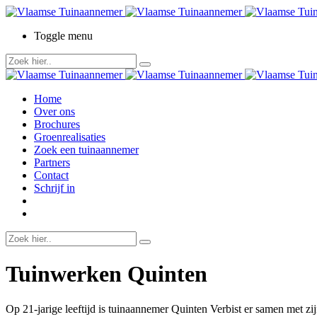
Toggle menu
Home
Over ons
Brochures
Groenrealisaties
Zoek een tuinaannemer
Partners
Contact
Schrijf in
Tuinwerken Quinten
Op 21-jarige leeftijd is tuinaannemer Quinten Verbist er samen met zi